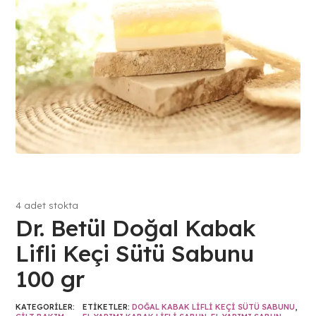
4 adet stokta
Dr. Betül Doğal Kabak
Lifli Keçi Sütü Sabunu
100 gr
KATEGORILER:
ETIKETLER:
DOĞAL KABAK LIFLI KEÇI SÜTÜ SABUNU
,