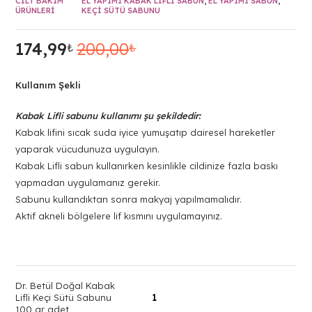
CILT BAKIM
EL YAPIMI KABAK LIFLI SABUN
,
EL YAPIMI SABUN
,
ÜRÜNLERI
KEÇI SÜTÜ SABUNU
174,99
200,00
₺
₺
Orijinal
Şu
fiyat:
andaki
200,00₺.
fiyat:
Kullanım Şekli
174,99₺.
Kabak Lifli sabunu kullanımı şu şekildedir:
Kabak lifini sıcak suda iyice yumuşatıp dairesel hareketler
yaparak vücudunuza uygulayın.
Kabak Lifli sabun kullanırken kesinlikle cildinize fazla baskı
yapmadan uygulamanız gerekir.
Sabunu kullandıktan sonra makyaj yapılmamalıdır.
Aktif akneli bölgelere lif kısmını uygulamayınız.
Dr. Betül Doğal Kabak
Lifli Keçi Sütü Sabunu
100 gr adet