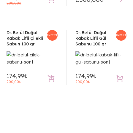
Orijinal
Şu
200,00
₺
fiyat:
andaki
200,00₺.
fiyat:
174,99₺.
Dr. Betül Doğal
Dr. Betül Doğal
İNDIRIM!
İNDIRIM!
Kabak Lifli Çilekli
Kabak Lifli Gül
Sabun 100 gr
Sabunu 100 gr
174,99
₺
174,99
₺
Orijinal
Şu
Orijinal
Şu
200,00
₺
200,00
₺
fiyat:
andaki
fiyat:
andaki
200,00₺.
fiyat:
200,00₺.
fiyat:
174,99₺.
174,99₺.