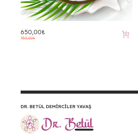
650,00
₺
Orijinal
Şu
750,00
₺
fiyat:
andaki
750,00₺.
fiyat:
650,00₺.
DR. BETÜL DEMİRCİLER YAVAŞ